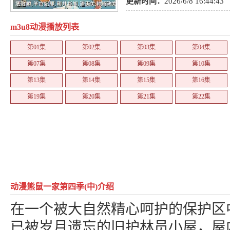
他
,
动作
,
亲子
,
歌舞
,
玄幻
,
动画
,
更新时间：
2026/6/8 16:44:43
怖
,
社会
,
忍者
,
少女
,
武侠
,
格斗
,
m3u8动漫播放列表
物
,
历史
,
推理
,
同人
,
机械
,
轻松
,
第01集
第02集
第03集
第04集
少年
,
校园
,
青春
,
后宫
,
悬疑
,
职业
第07集
第08集
第09集
第10集
第13集
第14集
第15集
第16集
第19集
第20集
第21集
第22集
动漫熊鼠一家第四季(中)介绍
在一个被大自然精心呵护的保护区
已被岁月遗忘的旧护林员小屋，屋