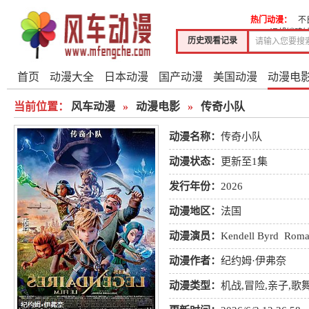
热门动漫：
不
误却销魂蚀
历史观看记录
首页
动漫大全
日本动漫
国产动漫
美国动漫
动漫电
当前位置：
风车动漫
»
动漫电影
»
传奇小队
动漫名称：
传奇小队
动漫状态：
更新至1集
发行年份：
2026
动漫地区：
法国
动漫演员：
Kendell Byrd
Roma
·让-巴蒂斯
动漫作者：
纪约姆·伊弗奈
动漫类型：
机战
,
冒险
,
亲子
,
歌