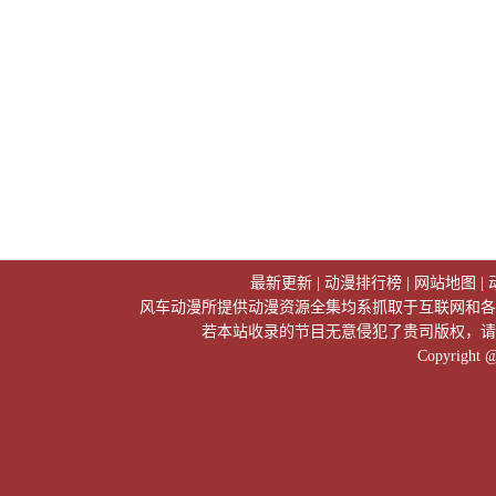
最新更新
|
动漫排行榜
|
网站地图
|
风车动漫所提供动漫资源全集均系抓取于互联网和各
若本站收录的节目无意侵犯了贵司版权，请
Copyright 