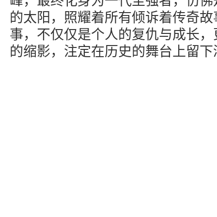
峰，最终化身为一代至强者，仿佛
的太阳，照耀着所有倾诉着传奇故
第157集
第158集
第159集
第160集
第163集
第164集
第165集
第166集
事，不仅仅是个人的复仇与成长，
第169集
第170集
第171集
第172集
的缩影，注定在历史的舞台上留下
第175集
第176集
第177集
第178集