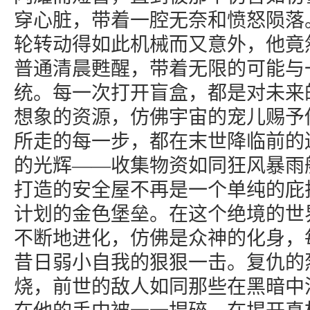
穿心脏，带着一腔无奈和愤怒陨落
第73集
第74集
第75集
第76集
轮转动得如此机械而又意外，他竟
第79集
第80集
普通清晨甦醒，带着无限的可能与
统。每一次打开盲盒，都是对未来
想象的资源，仿佛宇宙的宠儿赐予
所走的每一步，都在末世降临前的
的光辉——收集物资如同狂风暴雨
打造的安全屋不再是一个单纯的庇
计划的金色堡垒。在这个绝境的世
不断地进化，仿佛是众神的化身，
昔日弱小自我的狠狠一击。复仇的
烧，前世的敌人如同那些在黑暗中